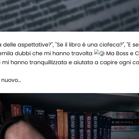
a delle aspettative?", "Se il libro è una ciofeca?", "E
llemila dubbi che mi hanno travolta
Ma Boss e Cu
 mi hanno tranquillizzata e aiutata a capire ogni c
di nuovo…