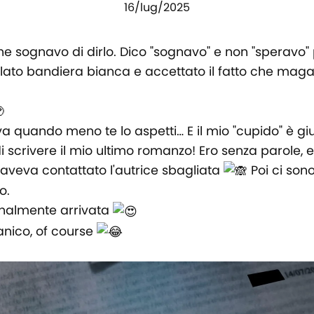
16/lug/2025
he sognavo di dirlo. Dico "sognavo" e non "speravo"
lato bandiera bianca e accettato il fatto che magar
va quando meno te lo aspetti… E il mio "cupido" è g
i scrivere il mio ultimo romanzo! Ero senza parole,
e aveva contattato l'autrice sbagliata
Poi ci sono
o.
inalmente arrivata
anico, of course