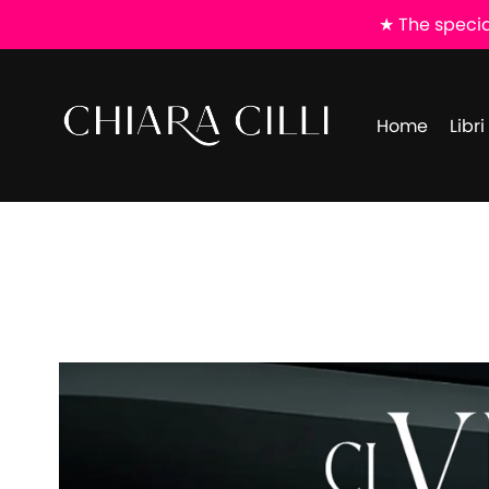
★ The special
Home
Libr