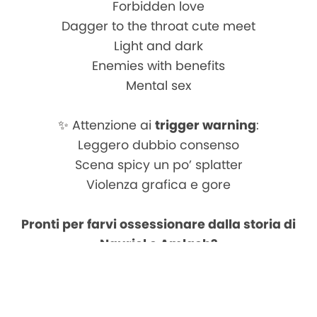
Forbidden love
Dagger to the throat cute meet
Light and dark
Enemies with benefits
Mental sex
✨
Attenzione ai
trigger warning
:
Leggero dubbio consenso
Scena spicy un po’ splatter
Violenza grafica e gore
Pronti per farvi ossessionare dalla storia di
Nauriel e Amlach?
Grazie dal profondo del cuore a tutti voi che
state leggendo Black Sea e lo state amando e