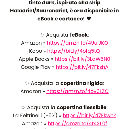
tinte dark, ispirato alla ship
Haladriel/Saurondriel, è ora disponibile in
eBook e cartaceo!
🖤
✨ Acquista l'
eBook
:
Amazon »
https://amzn.to/49ulJKO
Kobo »
https://bit.ly/4ofq5tQ
Apple Books »
https://bit.ly/3LqW5N0
Google Play »
https://bit.ly/47FkshA
✨ Acquista la
copertina rigida
:
Amazon »
https://amzn.to/4ov6LZC
✨ Acquista la
copertina flessibile
:
La Feltrinelli (-5%) »
https://bit.ly/47Fkwhk
Amazon »
https://amzn.to/4t4XL0f